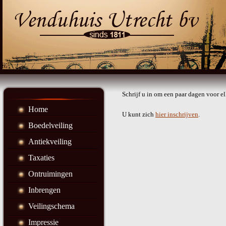
Schrijf u in om een paar dagen voor e
Home
U kunt zich
hier inschrijven
.
Boedelveiling
Antiekveiling
Taxaties
Ontruimingen
Inbrengen
Veilingschema
Impressie